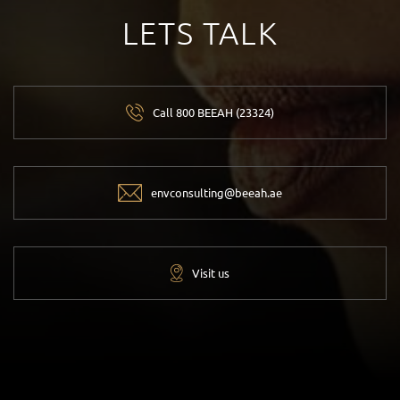
LETS TALK
Call 800 BEEAH (23324)
envconsulting@beeah.ae
Visit us